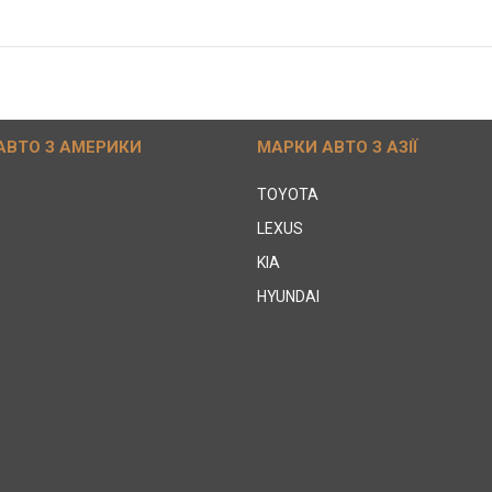
АВТО З АМЕРИКИ
МАРКИ АВТО З АЗІЇ
TOYOTA
LEXUS
KIA
HYUNDAI