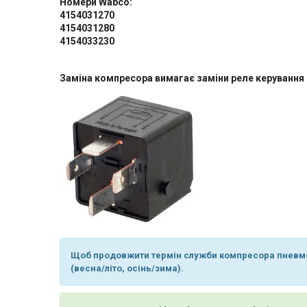
Номери Wabco:
4154031270
4154031280
4154033230
Заміна компресора вимагає заміни реле керування
Щоб продовжити термін служби компресора пневмопі
(весна/літо, осінь/зима).