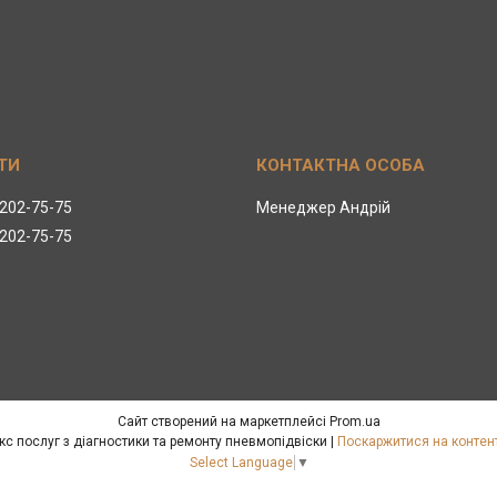
 202-75-75
Менеджер Андрій
 202-75-75
Сайт створений на маркетплейсі
Prom.ua
Pnevmolife – повний комплекс послуг з діагностики та ремонту пневмопідвіски |
Поскаржитися на контен
Select Language
▼