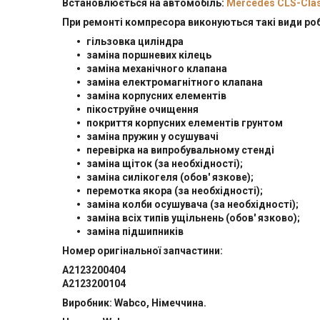
Встановлюється на автомобіль:
Mercedes CLS-Clas
При ремонті компресора виконуються такі види роб
гільзовка циліндра
заміна поршневих кілець
заміна механічного клапана
заміна електромагнітного клапана
заміна корпусних елементів
пікоструйне очищення
покриття корпусних елементів грунтом
заміна пружин у осушувачі
перевірка на випробувальному стенді
заміна щіток (за необхідності);
заміна силікогеля (обов' язкове);
перемотка якора (за необхідності);
заміна колби осушувача (за необхідності);
заміна всіх типів ущільнень (обов' язково);
заміна підшипників
Номер оригінальної запчастини:
A2123200404
A2123200104
Виробник: Wabco, Німеччина.