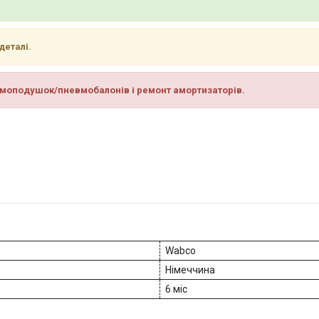
деталі.
вмоподушок/пневмобалонів і ремонт амортизаторів.
Wabco
Німеччина
6 міс