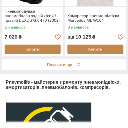
Пневмоподушка
пневмобалон задній лівий /
Компресор пневмо-підвіски
правий LEXUS GX 470 (2002-
Mercedes ML W164
209) (відновлений)
В наявності
В наявності
7 020
10 125
₴
від
₴
Купити
Купити
Показати ще
Pnevmolife - майстерня з ремонту пневмопідвіски,
амортизаторів, пневмобалонів, компресорів.