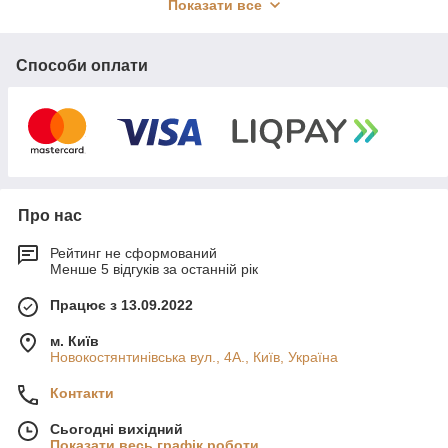
Показати все
Способи оплати
Про нас
Пневмолайф
Рейтинг не сформований
Менше 5 відгуків за останній рік
Працює з 13.09.2022
Наша компанія Pnevmolife спеціалізується на
ремонті пневмо-підвіски вашого авто.
м. Київ
Продіагностуємо пневмо-підвіску, запропонуємо
Новокостянтинівська вул., 4А., Київ, Україна
вирішення проблеми, проведемо ремонт і
надамо гарантію👌
Контакти
Надаємо такі послуги:
Сьогодні вихідний
Показати весь графік роботи
- діагностика пневмо підвіски ( комп’ютерна /