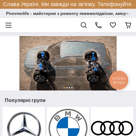
Слава Україні. Ми завжди на зв'язку. Телефонуйте.
Pnevmolife - майстерня з ремонту пневмопідвіски, амортиза
КНОПКА
ЗВ'ЯЗКУ
Популярні групи