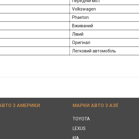
Передній міст
Volkswagen
Phaeton
Вживаний
Лівий
Оригінал
Легковий автомобіль
АВТО З АМЕРИКИ
МАРКИ АВТО З АЗІЇ
TOYOTA
LEXUS
KIA