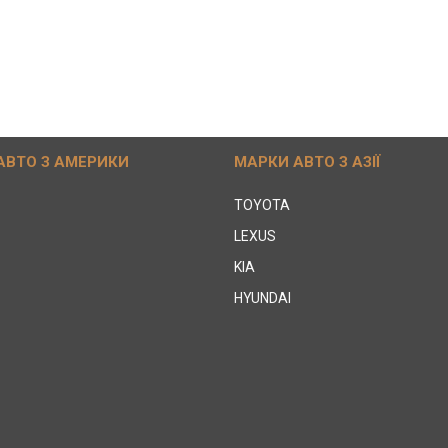
АВТО З АМЕРИКИ
МАРКИ АВТО З АЗІЇ
TOYOTA
LEXUS
KIA
HYUNDAI