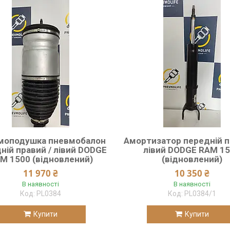
моподушка пневмобалон
Амортизатор передній п
ній правий / лівий DODGE
лівий DODGE RAM 1
M 1500 (відновлений)
(відновлений)
11 970 ₴
10 350 ₴
В наявності
В наявності
PL0384
PL0384/1
Купити
Купити