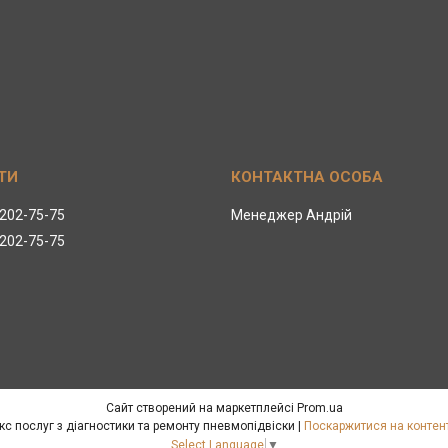
 202-75-75
Менеджер Андрій
 202-75-75
Сайт створений на маркетплейсі
Prom.ua
Pnevmolife – повний комплекс послуг з діагностики та ремонту пневмопідвіски |
Поскаржитися на контен
Select Language
▼