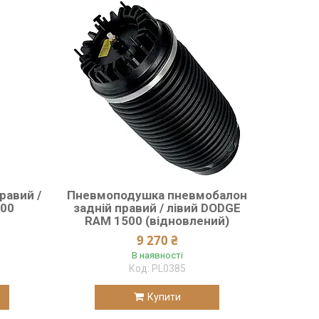
равий /
Пневмоподушка пневмобалон
500
задній правий / лівий DODGE
RAM 1500 (відновлений)
9 270 ₴
В наявності
PL0385
Купити