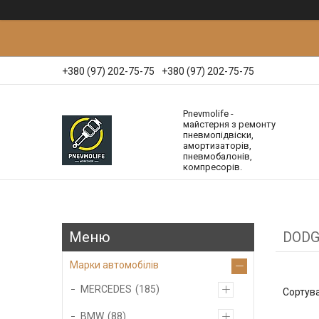
+380 (97) 202-75-75
+380 (97) 202-75-75
Pnevmolife -
майстерня з ремонту
пневмопідвіски,
амортизаторів,
пневмобалонів,
компресорів.
DODG
Марки автомобілів
MERCEDES
185
BMW
88