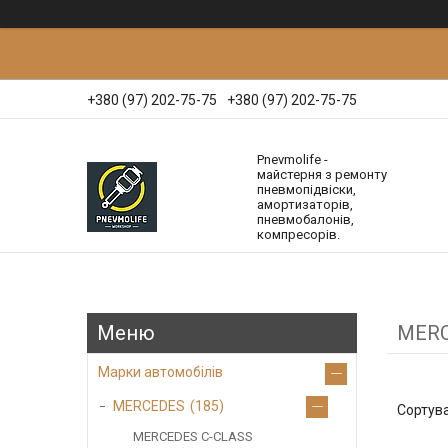
+380 (97) 202-75-75
+380 (97) 202-75-75
Pnevmolife -
майстерня з ремонту
пневмопідвіски,
амортизаторів,
пневмобалонів,
компресорів.
MERC
Марки автомобілів
MERCEDES
185
MERCEDES C-CLASS