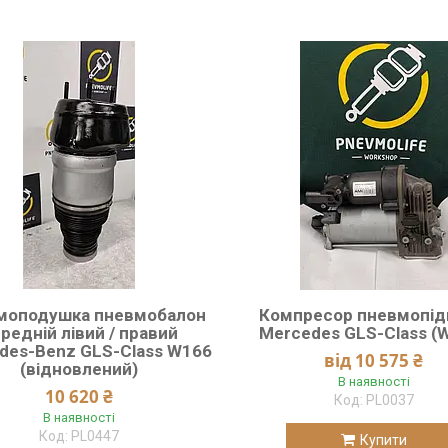
моподушка пневмобалон
Компресор пневмопід
редній лівий / правий
Mercedes GLS-Class (
des-Benz GLS-Class W166
від 10 575 ₴
(відновлений)
В наявності
10 620 ₴
PL0037
В наявності
PL0447
Купити