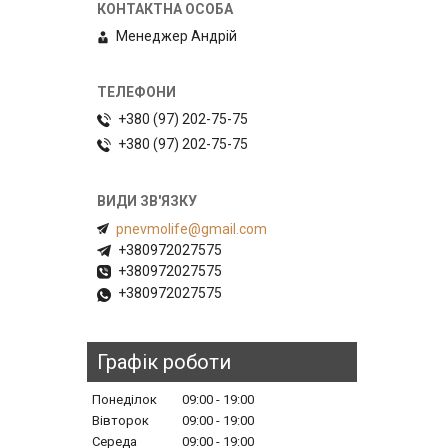
Менеджер Андрій
+380 (97) 202-75-75
+380 (97) 202-75-75
pnevmolife@gmail.com
+380972027575
+380972027575
+380972027575
Графік роботи
Понеділок
09:00
19:00
Вівторок
09:00
19:00
Середа
09:00
19:00