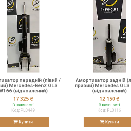
изатор передній (лівий /
Амортизатор задній (л
ий) Mercedes-Benz GLS
правий) Mercedes GLS
W166 (відновлений)
(відновлений)
17 325 ₴
12 150 ₴
В наявності
В наявності
PL0449
PL0116
Купити
Купити