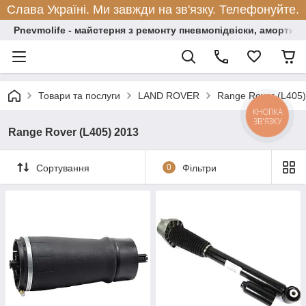
Слава Україні. Ми завжди на зв'язку. Телефонуйте.
Pnevmolife - майстерня з ремонту пневмопідвіски, амортиза
Товари та послуги
LAND ROVER
Range Rover (L405)
КНОПКА
ЗВ'ЯЗКУ
Range Rover (L405) 2013
Сортування
0
Фільтри