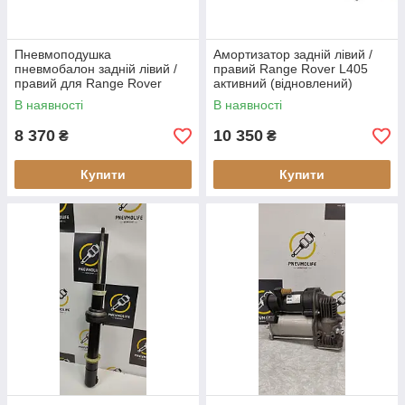
Пневмоподушка
Амортизатор задній лівий /
пневмобалон задній лівий /
правий Range Rover L405
правий для Range Rover
активний (відновлений)
L405 з VDS (відновлений)
В наявності
В наявності
8 370
10 350
₴
₴
Купити
Купити