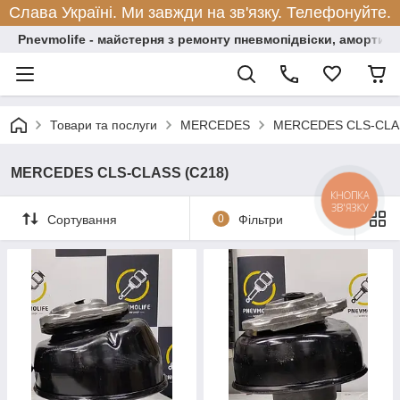
Слава Україні. Ми завжди на зв'язку. Телефонуйте.
Pnevmolife - майстерня з ремонту пневмопідвіски, амортиза
Товари та послуги
MERCEDES
MERCEDES CLS-CLAS
MERCEDES CLS-CLASS (C218)
КНОПКА
ЗВ'ЯЗКУ
Сортування
0
Фільтри