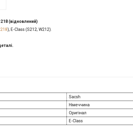
218 (відновлений)
C218
), E-Class (S212, W212).
деталі.
Sacsh
Німеччина
Оригінал
E-Class