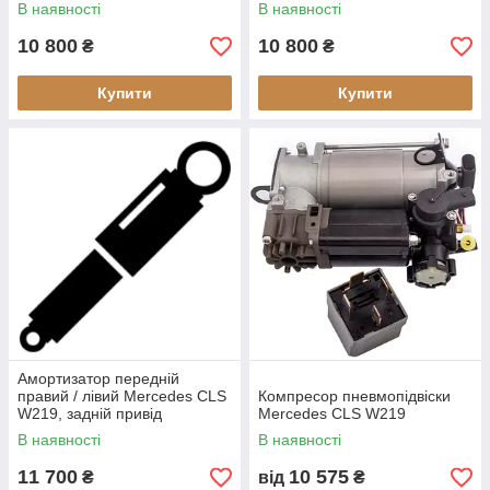
В наявності
В наявності
10 800
10 800
₴
₴
Купити
Купити
Амортизатор передній
правий / лівий Mercedes CLS
Компресор пневмопідвіски
W219, задній привід
Mercedes CLS W219
(відновлений)
В наявності
В наявності
11 700
10 575
₴
від
₴