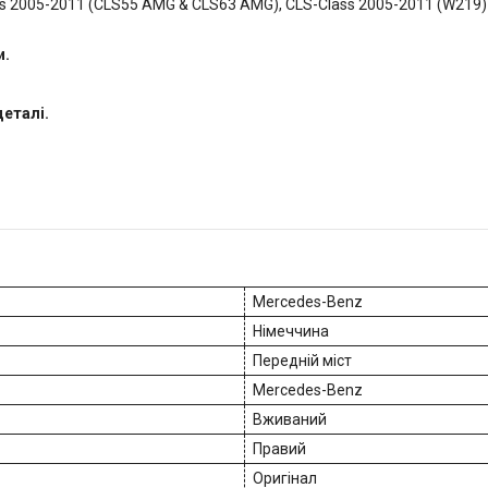
 2005-2011 (CLS55 AMG & CLS63 AMG), CLS-Class 2005-2011 (W219) 
и.
деталі.
Mercedes-Benz
Німеччина
Передній міст
Mercedes-Benz
Вживаний
Правий
Оригінал