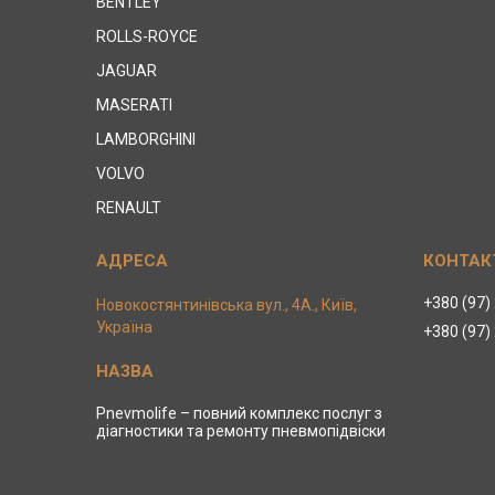
BENTLEY
ROLLS-ROYCE
JAGUAR
MASERATI
LAMBORGHINI
VOLVO
RENAULT
+380 (97)
Новокостянтинівська вул., 4А., Київ,
Україна
+380 (97)
Pnevmolife – повний комплекс послуг з
діагностики та ремонту пневмопідвіски