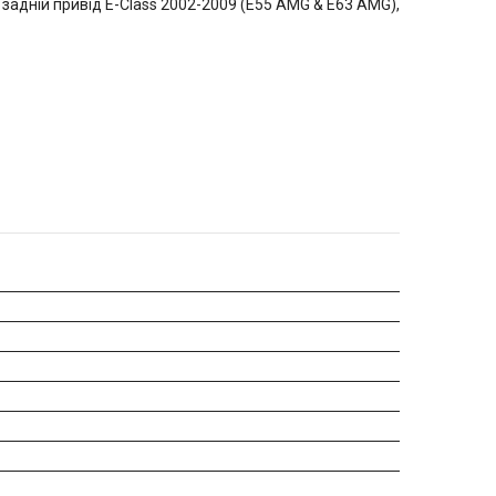
задній привід E-Class 2002-2009 (E55 AMG & E63 AMG),