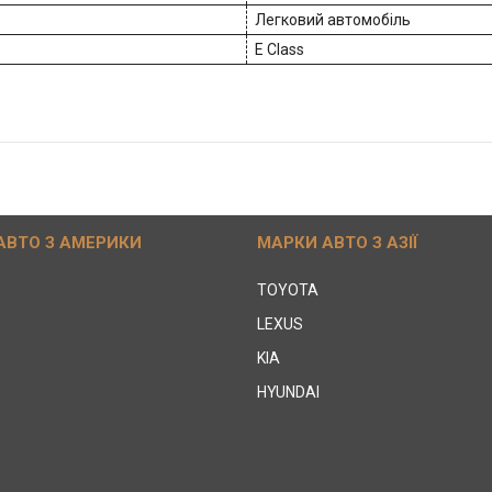
Легковий автомобіль
E Class
АВТО З АМЕРИКИ
МАРКИ АВТО З АЗІЇ
TOYOTA
LEXUS
KIA
HYUNDAI