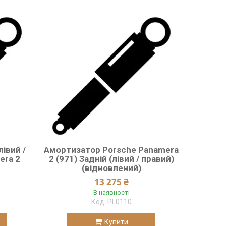
івий /
Амортизатор Porsche Panamera
era 2
2 (971) Задній (лівий / правий)
(відновлений)
13 275 ₴
В наявності
PL0110
Купити