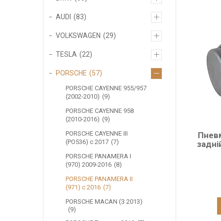
AUDI
83
VOLKSWAGEN
29
TESLA
22
PORSCHE
57
PORSCHE CAYENNE 955/957
(2002-2010)
9
PORSCHE CAYENNE 958
(2010-2016)
9
PORSCHE CAYENNE III
Пнев
(PO536) c 2017
7
задні
PORSCHE PANAMERA I
(970) 2009-2016
8
PORSCHE PANAMERA II
(971) c 2016
7
PORSCHE MACAN (З 2013)
9