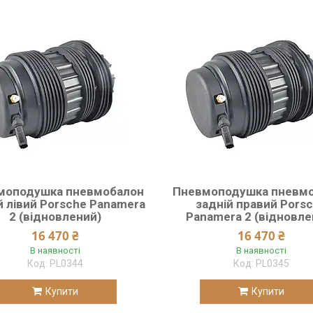
моподушка пневмобалон
Пневмоподушка пневм
й лівий Porsche Panamera
задній правий Pors
2 (відновлений)
Panamera 2 (відновле
16 470 ₴
16 470 ₴
В наявності
В наявності
PL0344
PL0345
Купити
Купити