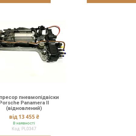
пресор пневмопідвіски
Porsche Panamera ІI
(відновлений)
від 13 455 ₴
В наявності
PL0347