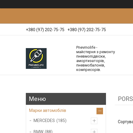
+380 (97) 202-75-75
+380 (97) 202-75-75
Pnevmolife -
майстерня з ремонту
пневмопідвіски,
амортизаторів,
пневмобалонів,
компресорів.
PORS
Марки автомобілів
MERCEDES
185
BMW
88