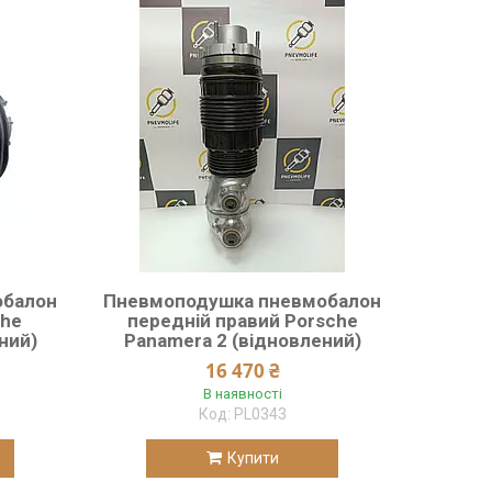
обалон
Пневмоподушка пневмобалон
che
передній правий Porsche
ний)
Panamera 2 (відновлений)
16 470 ₴
В наявності
PL0343
Купити