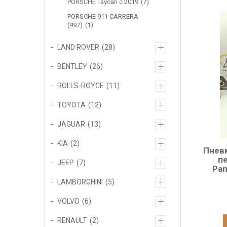
PORSCHE Taycan c 2019
7
PORSCHE 911 CARRERA
(997)
1
LAND ROVER
28
BENTLEY
26
ROLLS-ROYCE
11
TOYOTA
12
JAGUAR
13
KIA
2
Пнев
пе
JEEP
7
Pan
LAMBORGHINI
5
VOLVO
6
RENAULT
2