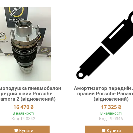
моподушка пневмобалон
Амортизатор передній л
редній лівий Porsche
правий Porsche Panam
amera 2 (відновлений)
(відновлений)
16 470 ₴
17 325 ₴
В наявності
В наявності
PL0342
PL0346
Купити
Купити