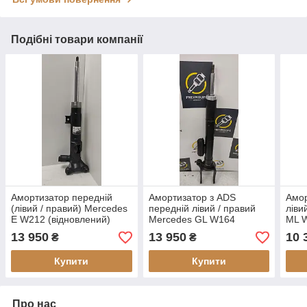
Подібні товари компанії
Амортизатор передній
Амортизатор з ADS
Амор
(лівий / правий) Mercedes
передній лівий / правий
ліви
E W212 (відновлений)
Mercedes GL W164
ML W
(відновлений)
13 950
13 950
10 
₴
₴
Купити
Купити
Про нас