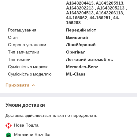
A1643204413, A1643205913,
A1643202213 , A1643205213 ,
A1643204513, A1643206113,
44-165062, 44-156251, 44-
156268
Розташування
Передній міст
Стан
Вживаний
Сторона установки
Лівий/правий
Тип запчастини
Оригінал
Тип техніки
Легковий автомобіль
Сумісність з маркою
Mercedes-Benz
Сумісність з моделлю
ML-Class
Приховати
Умови доставки
Доставка здійснюється тільки по передоплаті.
Нова Пошта
Магазини Rozetka