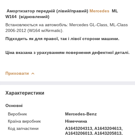
Амортизатор передній (лівий/правий)
Mercedes
ML
W164 (відновлений)
Встановлюється на автомобіль: Mercedes GL-Class, ML-Class
2006-2012 (W164 w/Airmatic).
Підходить як для правої, так і лівої сторони машини.
Ціна вказана з урахуванням повернення дефектної деталі.
Приховати
Характеристики
Основні
Виробник
Mercedes-Benz
Країна виробник
Німеччина
Код запчастини
A1643204313, A1643204613,
A1643206013, A1643205813,