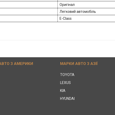
Оригінал
Легковий автомобіль
E-Class
АВТО З АМЕРИКИ
МАРКИ АВТО З АЗІЇ
TOYOTA
LEXUS
KIA
HYUNDAI