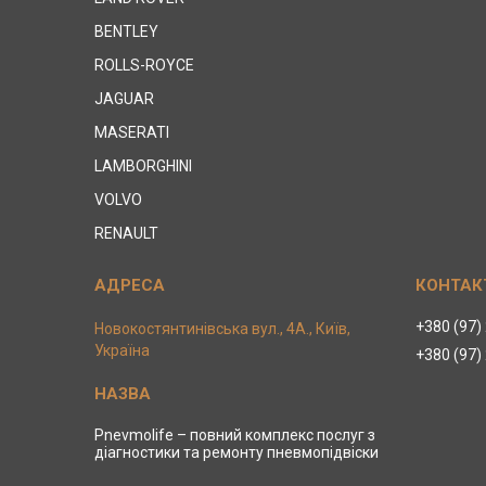
BENTLEY
ROLLS-ROYCE
JAGUAR
MASERATI
LAMBORGHINI
VOLVO
RENAULT
+380 (97)
Новокостянтинівська вул., 4А., Київ,
Україна
+380 (97)
Pnevmolife – повний комплекс послуг з
діагностики та ремонту пневмопідвіски