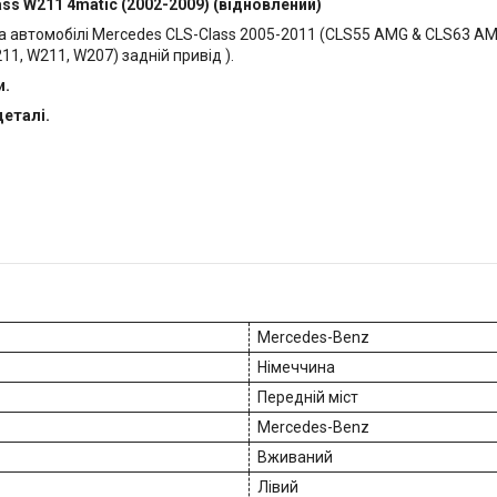
ass W211 4matic (2002-2009) (відновлений)
автомобілі Mercedes CLS-Class 2005-2011 (CLS55 AMG & CLS63 AMG)
11, W211, W207) задній привід ).
и.
деталі.
Mercedes-Benz
Німеччина
Передній міст
Mercedes-Benz
Вживаний
Лівий