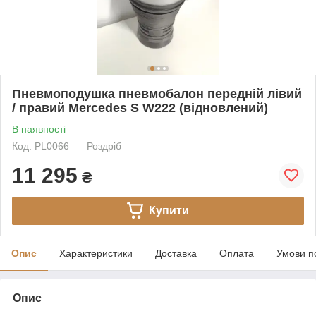
Пневмоподушка пневмобалон передній лівий
/ правий Mercedes S W222 (відновлений)
В наявності
Код: PL0066
Роздріб
11 295
₴
Купити
Опис
Характеристики
Доставка
Оплата
Умови п
Опис