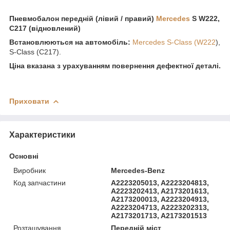
Пневмобалон передній (лівий / правий)
Mercedes
S W222,
C217
(відновлений)
Встановлюються на автомобіль:
Mercedes S-Class (W222
),
S-Class (C217).
Ціна вказана з урахуванням повернення дефектної деталі.
Приховати
Характеристики
Основні
Виробник
Mercedes-Benz
Код запчастини
A2223205013, A2223204813,
A2223202413, A2173201613,
A2173200013, A2223204913,
A2223204713, A2223202313,
A2173201713, A2173201513
Розташування
Передній міст