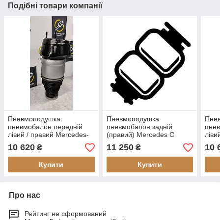
Подібні товари компанії
Пневмоподушка
Пневмоподушка
Пне
пневмобалон передній
пневмобалон задній
пнев
лівий / правий Mercedes-
(правий) Mercedes C
ліви
Benz GLS-Class W166
W205 (відновлений)
Ben
10 620
11 250
10 
₴
₴
(відновлений)
(від
Купити
Купити
Про нас
Рейтинг не сформований