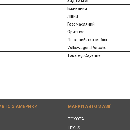
Задній міст
Вживаний
Лівий
Газомасляний
Оригінал
Легковий автомобіль
Volkswagen, Porsche
Touareg, Cayenne
АВТО З АМЕРИКИ
МАРКИ АВТО З АЗІЇ
TOYOTA
LEXUS