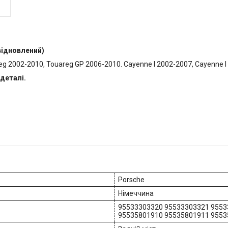
відновлений)
g 2002-2010, Touareg GP 2006-2010. Cayenne I 2002-2007, Cayenne I (
деталі.
Porsche
Німеччина
95533303320 95533303321 9553
95535801910 95535801911 9553