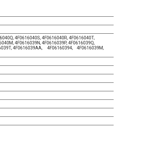
6040Q, 4F0616040S, 4F0616040R, 4F0616040T,
6040M, 4F0616039N, 4F0616039P, 4F0616039Q,
16039T, 4F0616039AA, 4F06160394, 4F0616039M,