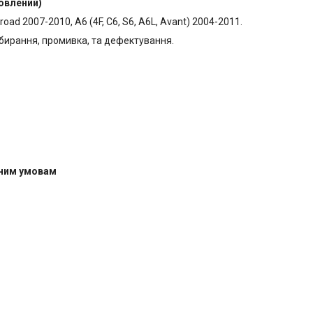
новлений)
lroad 2007-2010, A6 (4F, C6, S6, A6L, Avant) 2004-2011.
бирання, промивка, та дефектування.
чним умовам