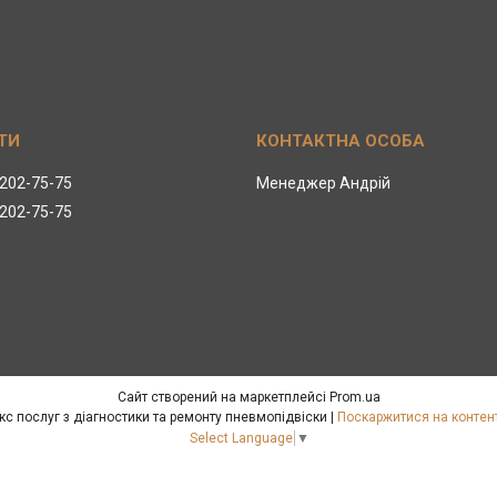
 202-75-75
Менеджер Андрій
 202-75-75
Сайт створений на маркетплейсі
Prom.ua
Pnevmolife – повний комплекс послуг з діагностики та ремонту пневмопідвіски |
Поскаржитися на контен
Select Language
▼