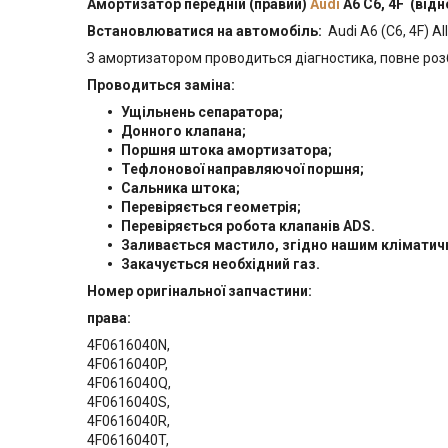
Амортизатор передній (правий)
Audi
A6 C6, 4F (від
Встановлюватися на автомобіль:
Audi A6 (C6, 4F) Al
З амортизатором проводиться діагностика, повне роз
Проводиться заміна:
Ущільнень сепаратора;
Донного клапана;
Поршня штока амортизатора;
Тефлонової направляючої поршня;
Сальника штока;
Перевіряється геометрія;
Перевіряється робота клапанів ADS.
Заливається мастило, згідно нашим клімати
Закачується необхідний газ.
Номер оригінальної запчастини:
права:
4F0616040N,
4F0616040P,
4F0616040Q,
4F0616040S,
4F0616040R,
4F0616040T,