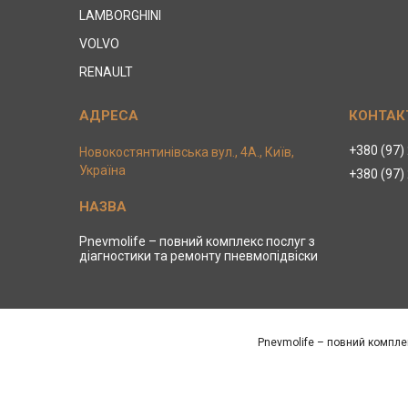
LAMBORGHINI
VOLVO
RENAULT
+380 (97)
Новокостянтинівська вул., 4А., Київ,
Україна
+380 (97)
Pnevmolife – повний комплекс послуг з
діагностики та ремонту пневмопідвіски