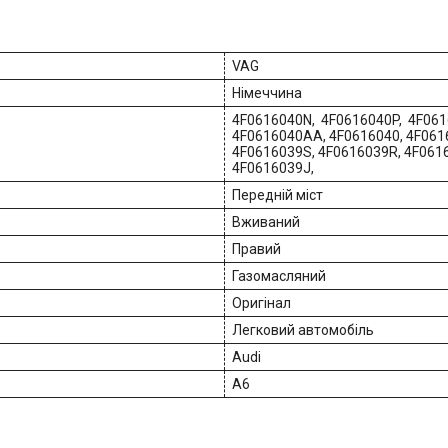
VAG
Німеччина
4F0616040N, 4F0616040P, 4F061
4F0616040AA, 4F0616040, 4F061
4F0616039S, 4F0616039R, 4F06
4F0616039J,
Передній міст
Вживаний
Правий
Газомасляний
Оригінал
Легковий автомобіль
Audi
A6