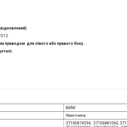
(відновлений)
/G12
ним приводом для лівого або правого боку .
деталі.
BMW
Німеччина
37106874594, 37106881060, 371