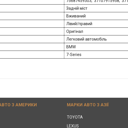
75687459303, 37107915958, 37
Задній міст
Вживаний
Лівий/правий
Оригінал
Легковий автомобіль
BMW
7-Series
АВТО З АМЕРИКИ
МАРКИ АВТО З АЗІЇ
TOYOTA
LEXUS