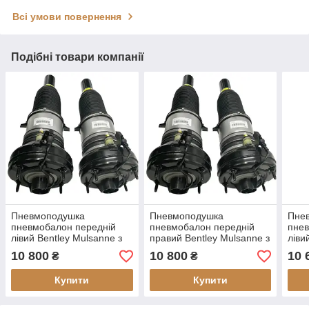
Всі умови повернення
Подібні товари компанії
Пневмоподушка
Пневмоподушка
Пне
пневмобалон передній
пневмобалон передній
пнев
лівий Bentley Mulsanne з
правий Bentley Mulsanne з
ліви
2011. (відновлений)
2011. (відновлений)
Ben
10 800
10 800
10 
₴
₴
(від
Купити
Купити