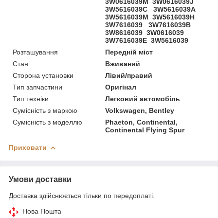
3W0616039M 3W0616039J
3W5616039C 3W5616039A
3W5616039M 3W5616039H
3W7616039 3W7616039B
3W8616039 3W0616039
3W7616039E 3W5616039
Розташування
Передній міст
Стан
Вживаний
Сторона установки
Лівий/правий
Тип запчастини
Оригінал
Тип техніки
Легковий автомобіль
Сумісність з маркою
Volkswagen, Bentley
Сумісність з моделлю
Phaeton, Continental,
Continental Flying Spur
Приховати
Умови доставки
Доставка здійснюється тільки по передоплаті.
Нова Пошта