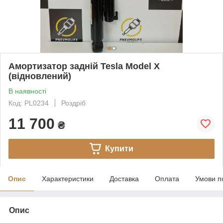
Амортизатор задній Tesla Model X
(відновлений)
В наявності
Код: PL0234
Роздріб
11 700
₴
Купити
Опис
Характеристики
Доставка
Оплата
Умови п
Опис