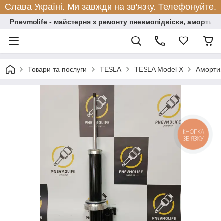
Слава Україні. Ми завжди на зв'язку. Телефонуйте.
Pnevmolife - майстерня з ремонту пневмопідвіски, амортиза
Товари та послуги
TESLA
TESLA Model X
Амортиз
КНОПКА
ЗВ'ЯЗКУ