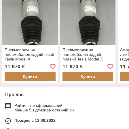
Пневмоподушка
Пневмоподушка
Амор
пневмобалон задній лівий
пневмобалон задній
ліви
Tesla Model X
правий Tesla Model X
(від
(відновлений)
(відновлений)
11 970
11 970
11 
₴
₴
Купити
Купити
Про нас
Рейтинг не сформований
Менше 5 відгуків за останній рік
Працює з 13.09.2022