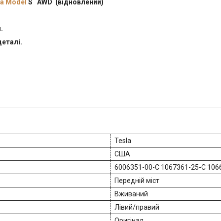
la Model
S AWD
(відновлений)
.
деталі.
Tesla
США
6006351-00-C 1067361-25-C 106
Передній міст
Вживаний
Лівий/правий
Оригінал