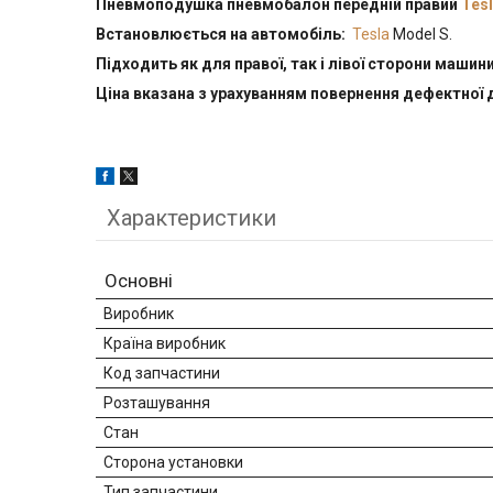
Пневмоподушка пневмобалон передній п
равий
Tes
Встановлюється на автомобіль:
Tesla
Model S.
Підходить як для правої, так і лівої сторони машини
Ціна вказана з урахуванням повернення дефектної 
Характеристики
Основні
Виробник
Країна виробник
Код запчастини
Розташування
Стан
Сторона установки
Тип запчастини