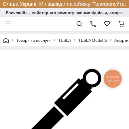
Слава Україні. Ми завжди на зв'язку. Телефонуйте.
Pnevmolife - майстерня з ремонту пневмопідвіски, амортиза
Товари та послуги
TESLA
TESLA Model S
Амортиз
КНОПКА
ЗВ'ЯЗКУ