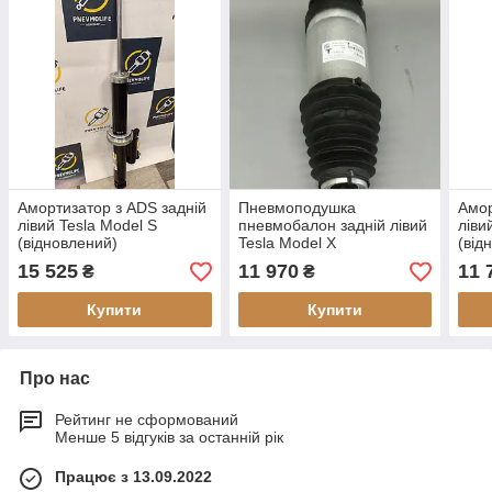
Амортизатор з ADS задній
Пневмоподушка
Амор
лівий Tesla Model S
пневмобалон задній лівий
ліви
(відновлений)
Tesla Model X
(від
(відновлений)
15 525
11 970
11 
₴
₴
Купити
Купити
Про нас
Рейтинг не сформований
Менше 5 відгуків за останній рік
Працює з 13.09.2022