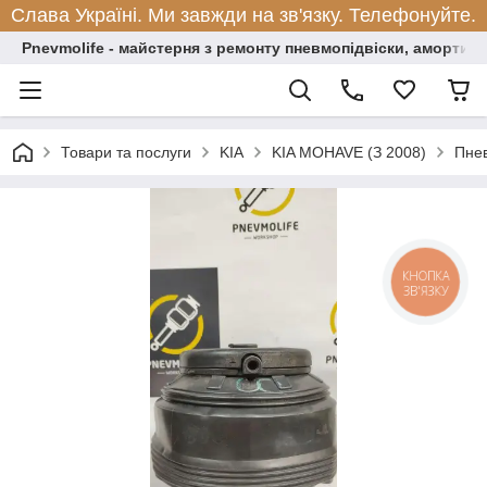
Слава Україні. Ми завжди на зв'язку. Телефонуйте.
Pnevmolife - майстерня з ремонту пневмопідвіски, амортиза
Товари та послуги
KIA
KIA MOHAVE (З 2008)
Пнев
КНОПКА
ЗВ'ЯЗКУ