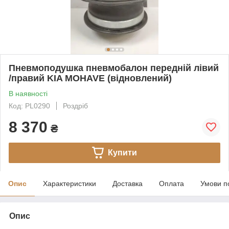
Пневмоподушка пневмобалон передній лівий
/правий KIA MOHAVE (відновлений)
В наявності
Код: PL0290
Роздріб
8 370
₴
Купити
Опис
Характеристики
Доставка
Оплата
Умови п
Опис