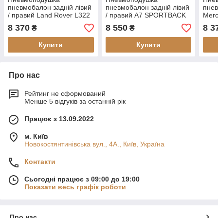
пневмобалон задній лівий
пневмобалон задній лівий
пнев
/ правий Land Rover L322
/ правий A7 SPORTBACK
Mer
(відновлений)
2010-2018 (відновлений)
(від
8 370
8 550
8 3
₴
₴
Купити
Купити
Про нас
Рейтинг не сформований
Менше 5 відгуків за останній рік
Працює з 13.09.2022
м. Київ
Новокостянтинівська вул., 4А., Київ, Україна
Контакти
Сьогодні працює з 09:00 до 19:00
Показати весь графік роботи
Про нас