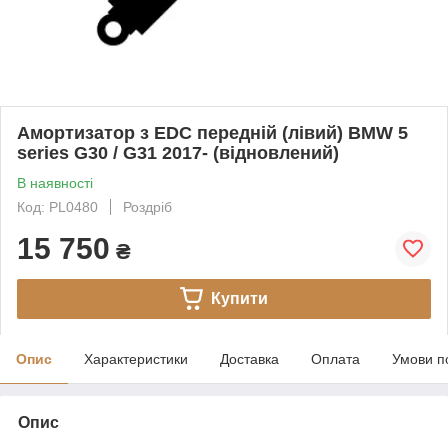
Амортизатор з EDC передній (лівий) BMW 5
series G30 / G31 2017- (відновлений)
В наявності
Код: PL0480
Роздріб
15 750
₴
Купити
Опис
Характеристики
Доставка
Оплата
Умови п
Опис