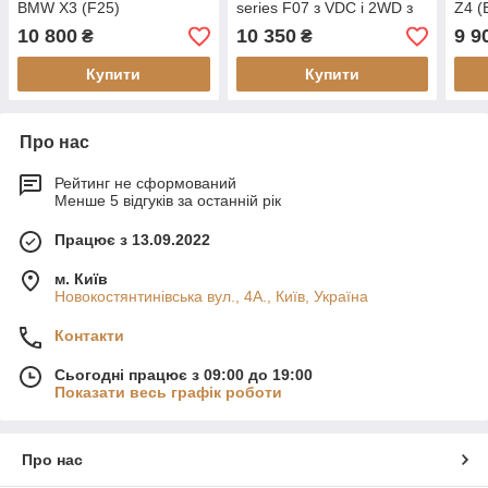
BMW X3 (F25)
series F07 з VDC і 2WD з
Z4 (
(відновлений)
2010 (відновлений)
10 800
10 350
9 9
₴
₴
Купити
Купити
Про нас
Рейтинг не сформований
Менше 5 відгуків за останній рік
Працює з 13.09.2022
м. Київ
Новокостянтинівська вул., 4А., Київ, Україна
Контакти
Сьогодні працює з 09:00 до 19:00
Показати весь графік роботи
Про нас