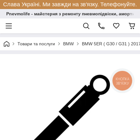
Слава Україні. Ми завжди на зв'язку. Телефонуйте.
Pnevmolife - майстерня з ремонту пневмопідвіски, амортиза
Товари та послуги
BMW
BMW 5ER ( G30 / G31 ) 201
КНОПКА
ЗВ'ЯЗКУ