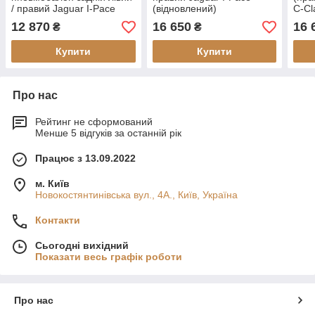
/ правий Jaguar I-Pace
(відновлений)
C-Cl
(відновлений)
(від
12 870
16 650
16 
₴
₴
Купити
Купити
Про нас
Рейтинг не сформований
Менше 5 відгуків за останній рік
Працює з 13.09.2022
м. Київ
Новокостянтинівська вул., 4А., Київ, Україна
Контакти
Сьогодні вихідний
Показати весь графік роботи
Про нас