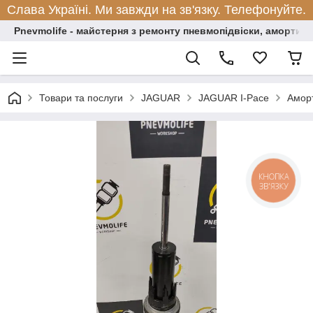
Слава Україні. Ми завжди на зв'язку. Телефонуйте.
Pnevmolife - майстерня з ремонту пневмопідвіски, амортиза
Товари та послуги
JAGUAR
JAGUAR I-Pace
Аморт
КНОПКА
ЗВ'ЯЗКУ