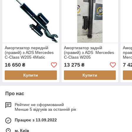
Амортизатор передній
Амортизатор задній
Амор
(правий) з ADS Mercedes
(правий) з ADS Mercedes
прав
C-Class W205 4Matic
C-Class W205
Merc
(відновлений)
(відновлений)
(від
16 650
13 275
7 4
₴
₴
Купити
Купити
Про нас
Рейтинг не сформований
Менше 5 відгуків за останній рік
Працює з 13.09.2022
м. Київ