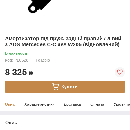
Амортизатор під пруж. задній правий / лівий
з ADS Mercedes C-Class W205 (відновлений)
В наявності
Код: PL0528
Роздріб
8 325
₴
Купити
Опис
Характеристики
Доставка
Оплата
Умови п
Опис