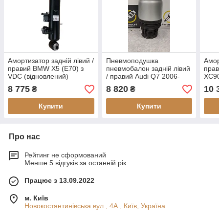
Амортизатор задній лівий /
Пневмоподушка
Амор
правий BMW X5 (E70) з
пневмобалон задній лівий
прав
VDC (відновлений)
/ правий Audi Q7 2006-
XC90
2015 (відновлений)
8 775
8 820
10 
₴
₴
Купити
Купити
Про нас
Рейтинг не сформований
Менше 5 відгуків за останній рік
Працює з 13.09.2022
м. Київ
Новокостянтинівська вул., 4А., Київ, Україна