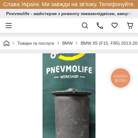
Слава Україні. Ми завжди на зв'язку. Телефонуйте.
Pnevmolife - майстерня з ремонту пневмопідвіски, амортиза
Товари та послуги
BMW
BMW X5 (F15, F85) 2013-20
КНОПКА
ЗВ'ЯЗКУ