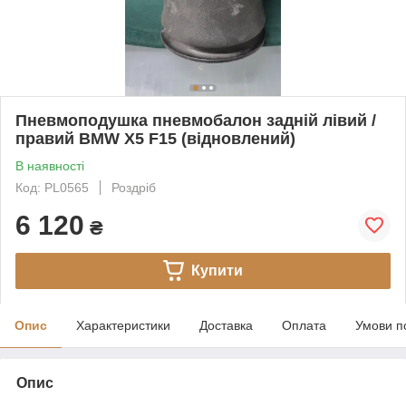
Пневмоподушка пневмобалон задній лівий /
правий BMW X5 F15 (відновлений)
В наявності
Код: PL0565
Роздріб
6 120
₴
Купити
Опис
Характеристики
Доставка
Оплата
Умови п
Опис