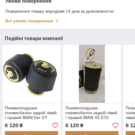
Умови повернення
Повернення товару впродовж 14 днів за домовленістю
Всі умови повернення
Подібні товари компанії
Пневмоподушка
Пневмоподушка
Пне
пневмобалон задній лівий
пневмобалон задній лівий
пнев
/ правий BMW 5er GT
/ правий BMW X5 E70
ліви
(F07) 2009-2017
(відновлений)
W251
6 120
6 120
6 1
₴
₴
(відновлений)