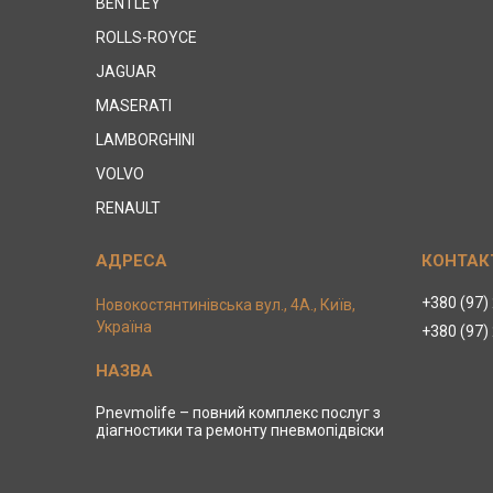
BENTLEY
ROLLS-ROYCE
JAGUAR
MASERATI
LAMBORGHINI
VOLVO
RENAULT
+380 (97)
Новокостянтинівська вул., 4А., Київ,
Україна
+380 (97)
Pnevmolife – повний комплекс послуг з
діагностики та ремонту пневмопідвіски