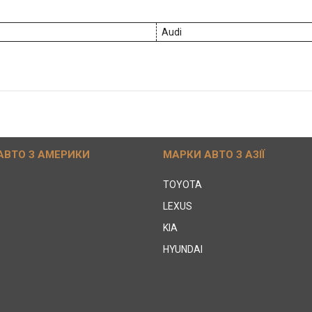
Audi
АВТО З АМЕРИКИ
МАРКИ АВТО З АЗІЇ
TOYOTA
LEXUS
KIA
HYUNDAI