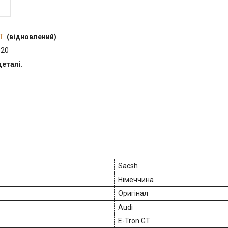
GT
(відновлений)
T з 2020
деталі.
Sacsh
Німеччина
Оригінал
Audi
E-Tron GT